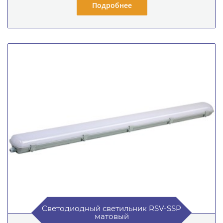
Подробнее
Светодиодный светильник RSV-SSP
матовый