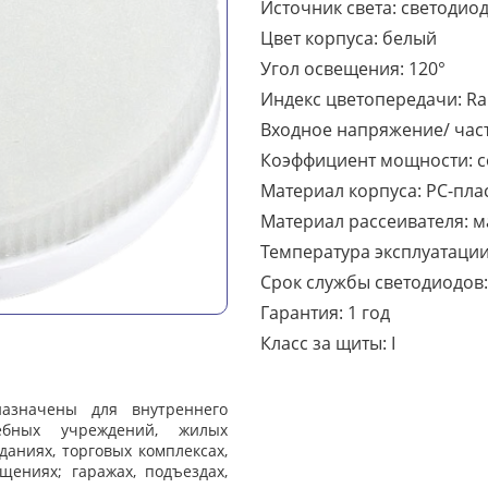
Источник света: светодио
Цвет корпуса: белый
Угол освещения: 120°
Индекс цветопередачи: R
Входное напряжение/ часто
Коэффициент мощности:
c
Материал корпуса: РС-пла
Материал рассеивателя: 
Температура эксплуатации: 
Срок службы светодиодов:
Гарантия: 1 год
Класс за щиты: I
азначены для внутреннего
ебных учреждений, жилых
аниях, торговых комплексах,
ениях; гаражах, подъездах,