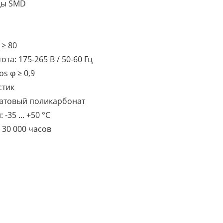
ды SMD
a
≥
80
та: 175-265 В / 50-60 Гц
os φ ≥
0,9
стик
матовый поликарбонат
-35 ... +50 °С
 30 000 часов